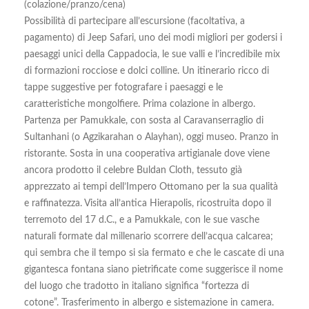
(colazione/pranzo/cena)
Possibilità di partecipare all’escursione (facoltativa, a
pagamento) di Jeep Safari, uno dei modi migliori per godersi i
paesaggi unici della Cappadocia, le sue valli e l’incredibile mix
di formazioni rocciose e dolci colline. Un itinerario ricco di
tappe suggestive per fotografare i paesaggi e le
caratteristiche mongolfiere. Prima colazione in albergo.
Partenza per Pamukkale, con sosta al Caravanserraglio di
Sultanhani (o Agzikarahan o Alayhan), oggi museo. Pranzo in
ristorante. Sosta in una cooperativa artigianale dove viene
ancora prodotto il celebre Buldan Cloth, tessuto già
apprezzato ai tempi dell’Impero Ottomano per la sua qualità
e raffinatezza. Visita all’antica Hierapolis, ricostruita dopo il
terremoto del 17 d.C., e a Pamukkale, con le sue vasche
naturali formate dal millenario scorrere dell’acqua calcarea;
qui sembra che il tempo si sia fermato e che le cascate di una
gigantesca fontana siano pietrificate come suggerisce il nome
del luogo che tradotto in italiano significa “fortezza di
cotone”. Trasferimento in albergo e sistemazione in camera.