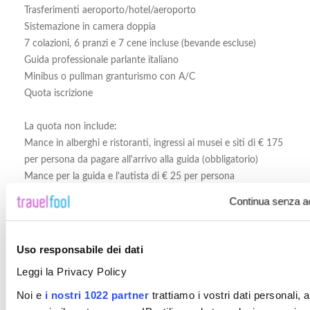
Trasferimenti aeroporto/hotel/aeroporto
Sistemazione in camera doppia
7 colazioni, 6 pranzi e 7 cene incluse (bevande escluse)
Guida professionale parlante italiano
Minibus o pullman granturismo con A/C
Quota iscrizione
La quota non include:
Mance in alberghi e ristoranti, ingressi ai musei e siti di € 175
per persona da pagare all'arrivo alla guida (obbligatorio)
Mance per la guida e l'autista di € 25 per persona
Tasse aeroportuali
Continua senza a
Bevande
Extra di carattere personale
Escursioni facoltative
Uso responsabile dei dati
Quanto non specificato alla voce "la quota include"
Leggi la Privacy Policy
Assicurazione annullamento/medico/bagaglio 4% del costo
totale del viaggio (include copertura annullamento Covid e
Noi e
i nostri 1022 partner
trattiamo i vostri dati personali, 
copertura quarantena Covid in loco)