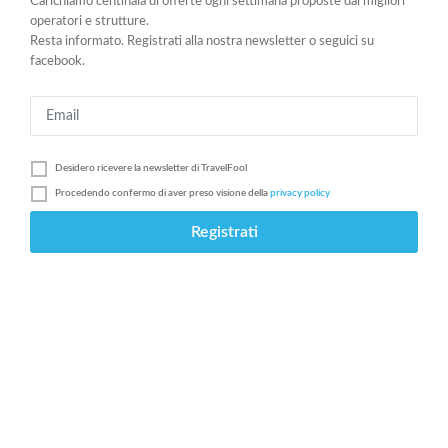
Carichiamo centinaia di offerte ogni settimana proposte dai migliori
operatori e strutture.
Resta informato. Registrati alla nostra newsletter o seguici su
facebook.
Desidero ricevere la newsletter di
TravelFool
Procedendo confermo di aver preso visione della
privacy policy
Registrati