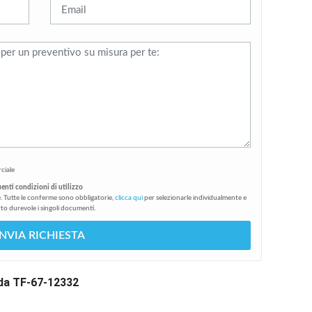
ciale
uenti condizioni di utilizzo
. Tutte le conferme sono obbligatorie,
clicca qui
per selezionarle individualmente e
to durevole i singoli documenti.
INVIA RICHIESTA
 da TF-67-12332