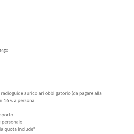
bergo
radioguide auricolari obbligatorio (da pagare alla
ni 16 € a persona
roporto
e personale
la quota include"