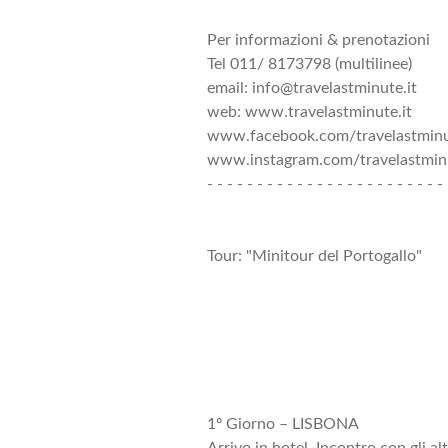
Per informazioni & prenotazioni
Tel 011/ 8173798 (multilinee)
email: info@travelastminute.it
web: www.travelastminute.it
www.facebook.com/travelastmin
www.instagram.com/travelastminu
- - - - - - - - - - - - - - - - - - - - - - - - 
Tour: "Minitour del Portogallo"
1º Giorno – LISBONA
Arrivo in hotel. Incontro con gli al