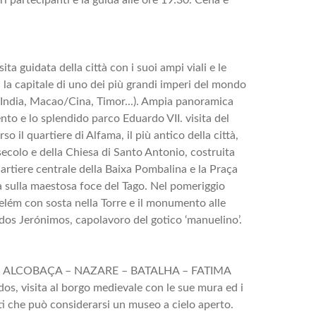
ita guidata della città con i suoi ampi viali e le
 la capitale di uno dei più grandi imperi del mondo
India, Macao/Cina, Timor...). Ampia panoramica
ento e lo splendido parco Eduardo VII. visita del
o il quartiere di Alfama, il più antico della città,
secolo e della Chiesa di Santo Antonio, costruita
quartiere centrale della Baixa Pombalina e la Praça
a sulla maestosa foce del Tago. Nel pomeriggio
elém con sosta nella Torre e il monumento alle
dos Jerónimos, capolavoro del gotico ‘manuelino’.
 – ALCOBAÇA – NAZARE – BATALHA – FATIMA
os, visita al borgo medievale con le sue mura ed i
ti che può considerarsi un museo a cielo aperto.