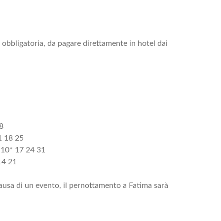
 obbligatoria, da pagare direttamente in hotel dai
8
1 18 25
 10* 17 24 31
14 21
causa di un evento, il pernottamento a Fatima sarà