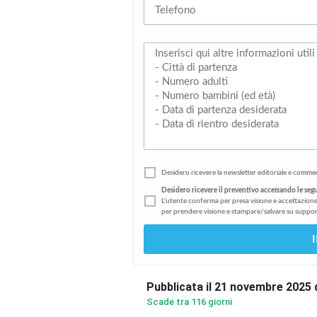
Desidero ricevere la newsletter editoriale e commer
Desidero ricevere il preventivo accettando le seg
L'utente conferma per presa visione e accettazione
per prendere visione e stampare/salvare su suppor
Pubblicata il 21 novembre 2025
Scade tra 116 giorni