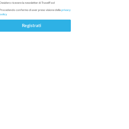
Desidero ricevere la newsletter di
TravelFool
Procedendo confermo di aver preso visione della
privacy
policy
Registrati