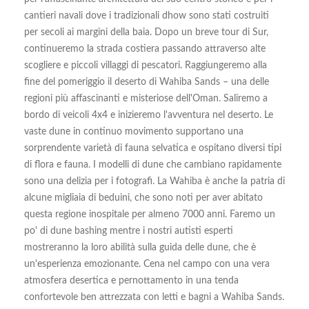
cantieri navali dove i tradizionali dhow sono stati costruiti
per secoli ai margini della baia. Dopo un breve tour di Sur,
continueremo la strada costiera passando attraverso alte
scogliere e piccoli villaggi di pescatori. Raggiungeremo alla
fine del pomeriggio il deserto di Wahiba Sands – una delle
regioni più affascinanti e misteriose dell'Oman. Saliremo a
bordo di veicoli 4x4 e inizieremo l'avventura nel deserto. Le
vaste dune in continuo movimento supportano una
sorprendente varietà di fauna selvatica e ospitano diversi tipi
di flora e fauna. I modelli di dune che cambiano rapidamente
sono una delizia per i fotografi. La Wahiba è anche la patria di
alcune migliaia di beduini, che sono noti per aver abitato
questa regione inospitale per almeno 7000 anni. Faremo un
po' di dune bashing mentre i nostri autisti esperti
mostreranno la loro abilità sulla guida delle dune, che è
un'esperienza emozionante. Cena nel campo con una vera
atmosfera desertica e pernottamento in una tenda
confortevole ben attrezzata con letti e bagni a Wahiba Sands.