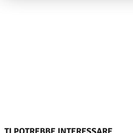
Utilizziamo i cookie per personalizzare contenuti ed annunci, 
funzionalità dei social media e per analizzare il nostro traffi
inoltre informazioni sul modo in cui utilizzi il nostro sito con i
occupano di analisi dei dati web, pubblicità e social media, i 
combinarle con altre informazioni che hai fornito loro o che h
tuo utilizzo dei loro servizi.
TI POTREBBE INTERESSARE