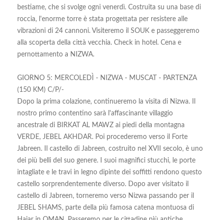
bestiame, che si svolge ogni venerdì. Costruita su una base di
roccia, l'enorme torre è stata progettata per resistere alle
vibrazioni di 24 cannoni. Visiteremo il SOUK e passeggeremo
alla scoperta della città vecchia. Check in hotel. Cena e
pernottamento a NIZWA.
GIORNO 5: MERCOLEDÌ - NIZWA - MUSCAT - PARTENZA
(150 KM) C/P/-
Dopo la prima colazione, continueremo la visita di Nizwa. Il
nostro primo contentino sarà l'affascinante villaggio
ancestrale di BIRKAT AL MAWZ ai piedi della montagna
VERDE, JEBEL AKHDAR. Poi procederemo verso il Forte
Jabreen. Il castello di Jabreen, costruito nel XVII secolo, è uno
dei più belli del suo genere. I suoi magnifici stucchi, le porte
intagliate e le travi in legno dipinte dei soffitti rendono questo
castello sorprendentemente diverso. Dopo aver visitato il
castello di Jabreen, torneremo verso Nizwa passando per il
JEBEL SHAMS, parte della più famosa catena montuosa di
Hajar in OMAN. Passeremo per le cittadine più antiche