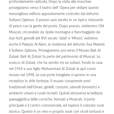
profondamente radicata. Dopo la visita alla moschea
proseguiamo verso il teatro dell' Opera per visitare questo
meraviglioso edificio appositamente costruito dal defunto
Sultano Qaboos. Il pranzo sarà servito in un tipico ristorante
di pesce con la gente del posto. Dopo pranzo, visiteremo Old
Muscat, circondato da ripide montagne e fiancheggiato da
due forti gemelli del XVI secolo 'Jalali' e 'Mirani', vedremo
anche il Palazzo Al Alam, la residenza del defunto Sua Maestà
il Sultano Qaboos. Proseguiremo poi verso il Museo Bait Al
Zubair. Bait Al Zubair fa parte del patrimonio di Muscat. Lo
sceicco Al Zubair, che ha servito tre ex sultani, fondò la casa
nel 1914 e suo figlio Mohammad Al Zubair la aprì come
museo nel 1998. Le sue porte intagliate si aprono in una
reception in stile fortezza. Il museo comprende armi
tradizionali dell'Oman, gioielli, costumi, utensili domestici e
ambienti urbani e rurali ricreati. Quindi attraversa la bellezza
paesaggistica della corniche, fermati a Muttrah, il porto
principale e il centro commerciale, ed esplora il colorato souk
storico. Questo è un vero e proprio souk con vicoli tortuosi e