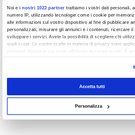
Noi e
i nostri 1022 partner
trattiamo i vostri dati personali, 
numero IP, utilizzando tecnologie come i cookie per memori
alle informazioni sul vostro dispositivo al fine di pubblicare 
Desidero ricevere la newsletter di
TravelFool
personalizzati, misurare gli annunci e i contenuti, ricercare il
Procedendo confermo di aver preso visione della
privacy policy
sviluppare i servizi. Avete la possibilità di scegliere chi utilizz
Registrati
quali scopi. Le vostre scelte in materia di privacy sono applic
proprietà digitale in cui avete effettuato le vostre scelte. È p
revocare il proprio consenso in qualsiasi momento dalla Dich
o facendo clic sull'icona di attivazione della privacy.
Con il tuo consenso, vorremmo anche:
Accetta tutti
raccogliere informazioni sulla tua posizione geografic
un'approssimazione di qualche metro,
Identificare il tuo dispositivo, scansionandolo attivame
Personalizza
caratteristiche specifiche (impronte digitali).
Approfondisci come vengono elaborati i tuoi dati personali e 
preferenze nella
sezione dettagli
. Puoi modificare o ritirare 
qualsiasi momento dalla Dichiarazione sui cookie.