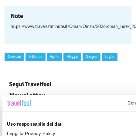
Note
https://www.travelastminute.it/Oman/Oman/2026/oman_index_2
Gennaio
Febbraio
Aprile
Maggio
Giugno
Luglio
Segui Travelfool
Newsletter
Cont
Carichiamo centinaia di offerte ogni settimana proposte dai migliori
operatori e strutture.
Resta informato. Registrati alla nostra newsletter o seguici su
Uso responsabile dei dati
facebook.
Leggi la Privacy Policy