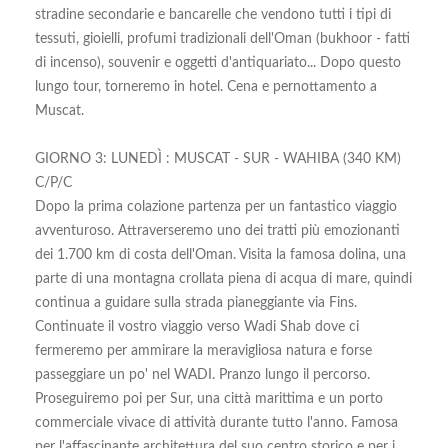
stradine secondarie e bancarelle che vendono tutti i tipi di
tessuti, gioielli, profumi tradizionali dell'Oman (bukhoor - fatti
di incenso), souvenir e oggetti d'antiquariato... Dopo questo
lungo tour, torneremo in hotel. Cena e pernottamento a
Muscat.
GIORNO 3: LUNEDÌ : MUSCAT - SUR - WAHIBA (340 KM)
C/P/C
Dopo la prima colazione partenza per un fantastico viaggio
avventuroso. Attraverseremo uno dei tratti più emozionanti
dei 1.700 km di costa dell'Oman. Visita la famosa dolina, una
parte di una montagna crollata piena di acqua di mare, quindi
continua a guidare sulla strada pianeggiante via Fins.
Continuate il vostro viaggio verso Wadi Shab dove ci
fermeremo per ammirare la meravigliosa natura e forse
passeggiare un po' nel WADI. Pranzo lungo il percorso.
Proseguiremo poi per Sur, una città marittima e un porto
commerciale vivace di attività durante tutto l'anno. Famosa
per l'affascinante architettura del suo centro storico e per i