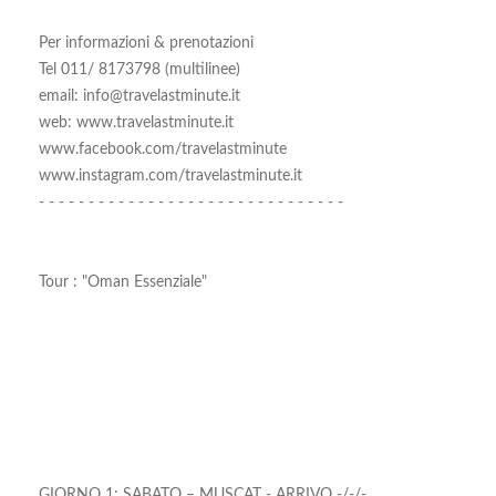
Per informazioni & prenotazioni
Tel 011/ 8173798 (multilinee)
email: info@travelastminute.it
web: www.travelastminute.it
www.facebook.com/travelastminute
www.instagram.com/travelastminute.it
- - - - - - - - - - - - - - - - - - - - - - - - - - - - - - -
Tour : "Oman Essenziale"
GIORNO 1: SABATO – MUSCAT - ARRIVO -/-/-