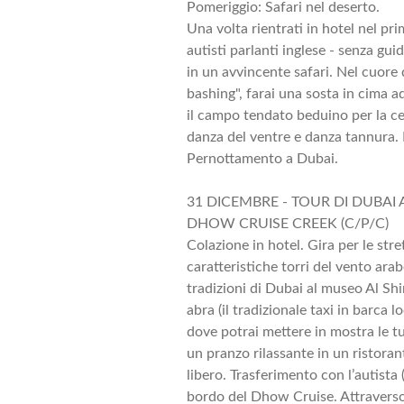
Pomeriggio: Safari nel deserto.
Una volta rientrati in hotel nel p
autisti parlanti inglese - senza g
in un avvincente safari. Nel cuore 
bashing", farai una sosta in cima 
il campo tendato beduino per la ce
danza del ventre e danza tannura. I
Pernottamento a Dubai.
31 DICEMBRE - TOUR DI DUBAI
DHOW CRUISE CREEK (C/P/C)
Colazione in hotel. Gira per le stre
caratteristiche torri del vento ara
tradizioni di Dubai al museo Al Sh
abra (il tradizionale taxi in barca l
dove potrai mettere in mostra le tu
un pranzo rilassante in un ristoran
libero. Trasferimento con l’autista
bordo del Dhow Cruise. Attraverso 