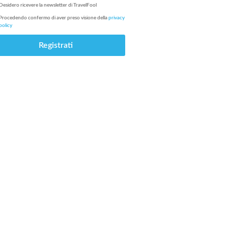
Desidero ricevere la newsletter di
TravelFool
Procedendo confermo di aver preso visione della
privacy
policy
Registrati