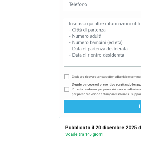
Desidero ricevere la newsletter editoriale e commer
Desidero ricevere il preventivo accettando le seg
L'utente conferma per presa visione e accettazione
per prendere visione e stampare/salvare su suppor
Pubblicata il 20 dicembre 2025 
Scade tra 145 giorni