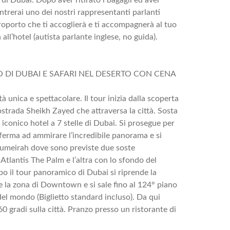
ntrerai uno dei nostri rappresentanti parlanti
aeroporto che ti accoglierà e ti accompagnerà al tuo
 all’hotel (autista parlante inglese, no guida).
 DI DUBAI E SAFARI NEL DESERTO CON CENA
à unica e spettacolare. Il tour inizia dalla scoperta
ostrada Sheikh Zayed che attraversa la città. Sosta
 iconico hotel a 7 stelle di Dubai. Si prosegue per
 ferma ad ammirare l’incredibile panorama e si
Jumeirah dove sono previste due soste
 Atlantis The Palm e l’altra con lo sfondo del
o il tour panoramico di Dubai si riprende la
 la zona di Downtown e si sale fino al 124° piano
o del mondo (Biglietto standard incluso). Da qui
60 gradi sulla città. Pranzo presso un ristorante di