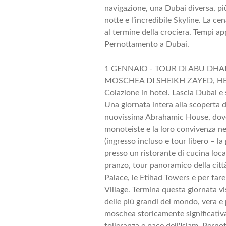
navigazione, una Dubai diversa, più
notte e l’incredibile Skyline. La ce
al termine della crociera. Tempi a
Pernottamento a Dubai.
1 GENNAIO - TOUR DI ABU DH
MOSCHEA DI SHEIKH ZAYED, HER
Colazione in hotel. Lascia Dubai e
Una giornata intera alla scoperta d
nuovissima Abrahamic House, dove 
monoteiste e la loro convivenza neg
(ingresso incluso e tour libero – 
presso un ristorante di cucina loc
pranzo, tour panoramico della citt
Palace, le Etihad Towers e per far
Village. Termina questa giornata 
delle più grandi del mondo, vera e
moschea storicamente significativa 
tolleranza e pace dell'Islam. Pern