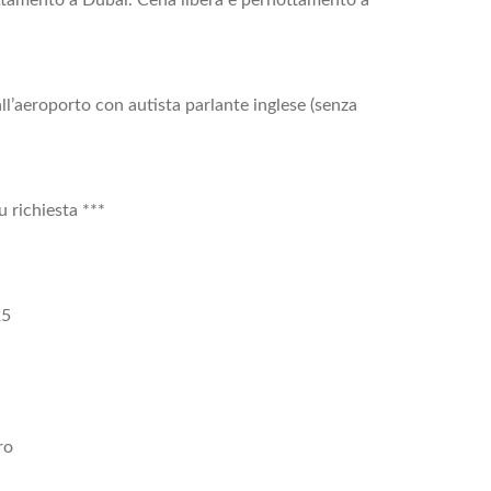
ll’aeroporto con autista parlante inglese (senza
u richiesta ***
25
ro