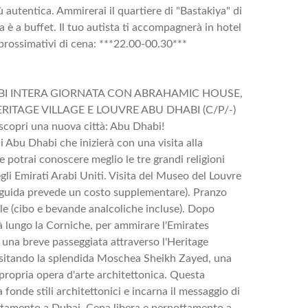
 autentica. Ammirerai il quartiere di "Bastakiya" di
na è a buffet. Il tuo autista ti accompagnerà in hotel
pprossimativi di cena: ***22.00-00.30***
ABI INTERA GIORNATA CON ABRAHAMIC HOUSE,
ITAGE VILLAGE E LOUVRE ABU DHABI (C/P/-)
 scopri una nuova città: Abu Dhabi!
i Abu Dhabi che inizierà con una visita alla
potrai conoscere meglio le tre grandi religioni
li Emirati Arabi Uniti. Visita del Museo del Louvre
la guida prevede un costo supplementare). Pranzo
ale (cibo e bevande analcoliche incluse). Dopo
à lungo la Corniche, per ammirare l'Emirates
e una breve passeggiata attraverso l'Heritage
visitando la splendida Moschea Sheikh Zayed, una
 propria opera d'arte architettonica. Questa
fonde stili architettonici e incarna il messaggio di
ottamento a Dubai. Cena libera e pernottamento a