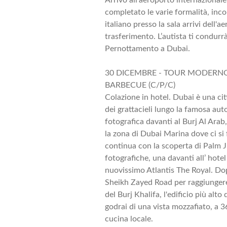
completato le varie formalità, inco
italiano presso la sala arrivi dell'
trasferimento. L’autista ti condurrà
Pernottamento a Dubai.
30 DICEMBRE - TOUR MODERNO
BARBECUE (C/P/C)
Colazione in hotel. Dubai è una citt
dei grattacieli lungo la famosa aut
fotografica davanti al Burj Al Arab,
la zona di Dubai Marina dove ci si
continua con la scoperta di Palm 
fotografiche, una davanti all’ hotel
nuovissimo Atlantis The Royal. Dop
Sheikh Zayed Road per raggiungere
del Burj Khalifa, l'edificio più alt
godrai di una vista mozzafiato, a 3
cucina locale.