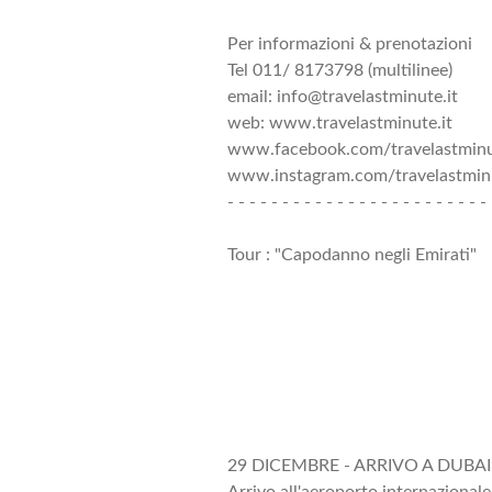
Per informazioni & prenotazioni
Tel 011/ 8173798 (multilinee)
email: info@travelastminute.it
web: www.travelastminute.it
www.facebook.com/travelastmin
www.instagram.com/travelastminu
- - - - - - - - - - - - - - - - - - - - - - - - 
Tour : "Capodanno negli Emirati"
29 DICEMBRE - ARRIVO A DUBAI (
Arrivo all'aeroporto internazionale