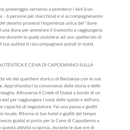
rimo pomeriggio verranno a prendervi i 4x4 (con
uida - 6 persone per macchina) e vi accompagneranno
del deserto proverai l'esperienza unica del "dune
ad una duna per ammirare il tramonto e raggiungerai
na durante la quale assisterai ad uno spettacolo di
l tuo autista ti riaccompagnerà quindi in hotel.
 AUTENTICA E CENA DI CAPODANNO SULLA
tte vie del quartiere storico di Bastakiya con le sue
be. Approfondisci la conoscenza della storia e delle
indagha. Attraversa il Creek di Dubai a bordo di un
ocale) per raggiungere i souk delle spezie e dell'oro,
e capacità di negoziatore. Fai una pausa e goditi
te locale. Ritorna al tuo hotel e goditi del tempo
 (senza guida) al porto per la Cena di Capodanno a
questa attività scoprirai, durante le due ore di