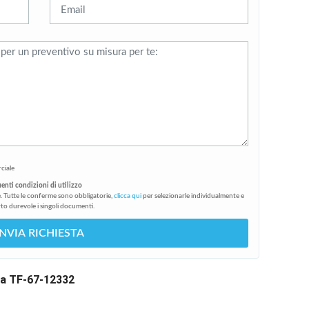
ciale
uenti condizioni di utilizzo
. Tutte le conferme sono obbligatorie,
clicca qui
per selezionarle individualmente e
to durevole i singoli documenti.
INVIA RICHIESTA
da TF-67-12332