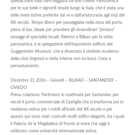
spettacolare baia fiancheggiata da due colline. Panoramica
per le sue belle e signorili strade lungo la baia, che è stata una
delle mete estive preferite dai re e dall’aristocrazia agli inizi del
XX secolo. Tempo libero per passeggiata nella zona del porto,
piena di bar, ideale per prendere gli straordinari "pintxos"
(assaggi di specialità locali). Rientro a Bilbao per la visita
panoramica, e la spiegazione dell’imponente edificio del
Guggenheim Museum, che è diventato il simbolo moderno
della città (ingressi e visita interna non incluso). Cena e
pernottamento.
Dicembre 31 2026 – Giovedì – BILBAO – SANTANDER –
OVIEDO
Prima colazione. Partiremo in mattinata per Santander, per
secoli il porto commerciale di Castiglia che si trasforma poi in
residenza estiva per i nobili all'inizio del XX secolo e per
questo qui sono stati costruiti molti edifici eleganti, tra i quali
il Palacio de la Magdalena di fronte al mare che oggi è
utilizzato come università internazionale estiva.