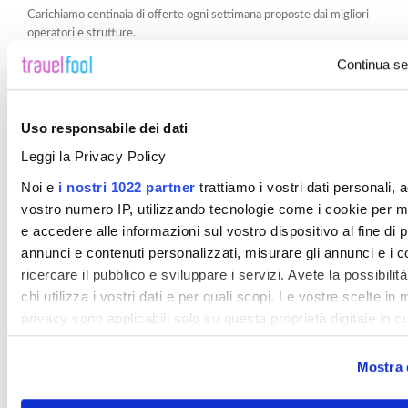
Carichiamo centinaia di offerte ogni settimana proposte dai migliori
operatori e strutture.
Resta informato. Registrati alla nostra newsletter o seguici su
Continua se
facebook.
Uso responsabile dei dati
Leggi la Privacy Policy
Desidero ricevere la newsletter di
TravelFool
Noi e
i nostri 1022 partner
trattiamo i vostri dati personali, 
Procedendo confermo di aver preso visione della
privacy policy
vostro numero IP, utilizzando tecnologie come i cookie per 
Registrati
e accedere alle informazioni sul vostro dispositivo al fine di 
annunci e contenuti personalizzati, misurare gli annunci e i c
ricercare il pubblico e sviluppare i servizi. Avete la possibilità
chi utilizza i vostri dati e per quali scopi. Le vostre scelte in 
privacy sono applicabili solo su questa proprietà digitale in c
effettuato le vostre scelte. È possibile modificare o revocare i
consenso in qualsiasi momento dalla Dichiarazione sui cook
Mostra 
clic sull'icona di attivazione della privacy.