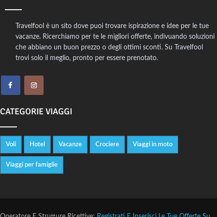
Travelfool è un sito dove puoi trovare ispirazione e idee per le tue
vacanze. Ricerchiamo per te le migliori offerte, indivuando soluzioni
che abbiano un buon prezzo o degli ottimi sconti. Su Travelfool
trovi solo il meglio, pronto per essere prenotato.
CATEGORIE VIAGGI
Voli
Hotel
Vacanze
Crociere
Viaggi in moto
Viaggi per famiglie
Operatore E Strutture Ricettive:
Registrati E Inserisci Le Tue Offerte Su