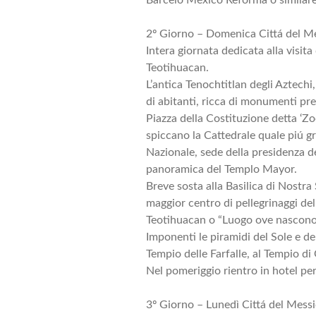
2º Giorno – Domenica Cittá del M
Intera giornata dedicata alla visita
Teotihuacan.
L’antica Tenochtitlan degli Aztechi
di abitanti, ricca di monumenti prec
Piazza della Costituzione detta ‘Zoc
spiccano la Cattedrale quale piú gr
Nazionale, sede della presidenza de
panoramica del Templo Mayor.
Breve sosta alla Basilica di Nostr
maggior centro di pellegrinaggi del
Teotihuacan o “Luogo ove nascono g
Imponenti le piramidi del Sole e del
Tempio delle Farfalle, al Tempio di 
Nel pomeriggio rientro in hotel pe
3º Giorno – Lunedì Cittá del Mess