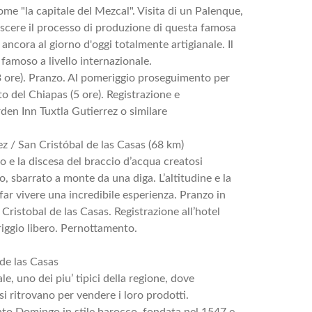
me "la capitale del Mezcal". Visita di un Palenque,
scere il processo di produzione di questa famosa
ncora al giorno d'oggi totalmente artigianale. Il
amoso a livello internazionale.
 ore). Pranzo. Al pomeriggio proseguimento per
to del Chiapas (5 ore). Registrazione e
den Inn Tuxtla Gutierrez o similare
ez / San Cristóbal de las Casas (68 km)
o e la discesa del braccio d’acqua creatosi
, sbarrato a monte da una diga. L’altitudine e la
far vivere una incredibile esperienza. Pranzo in
ristobal de las Casas. Registrazione all’hotel
iggio libero. Pernottamento.
de las Casas
le, uno dei piu’ tipici della regione, dove
si ritrovano per vendere i loro prodotti.
nto Domingo in stile barocco, fondata nel 1547 e