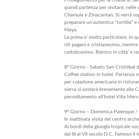
quindi partenza per visitare, nelle
Chamula e Zinacantan. Si verrà osp
preparare un’autentica “tortilla” e 
Maya.
La prima e’ molto particolare, in q
riti pagani e cristianesimo, mentre
cattolicesimo. Rientro in città’ e r
8º Giorno - Sabato San Cristóbal 
Coffee station in hotel. Partenza
per colazione americana in ristoran
sierra si sosterà brevemente alle C
pernottamento all’hotel Villa Merc
9º Giorno – Domenica Palenque /
In mattinata visita del centro arch
Ai bordi della giungla tropicale sor
dal III al VII secolo D.C. Famoso il 