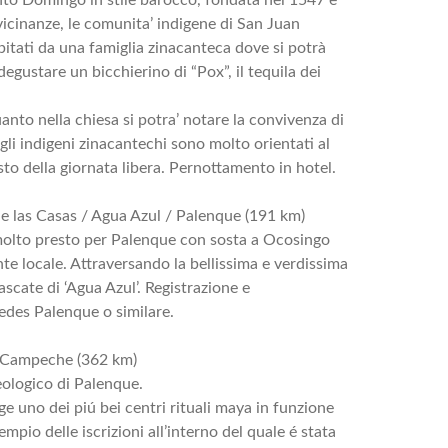
 vicinanze, le comunita’ indigene di San Juan
itati da una famiglia zinacanteca dove si potrà
degustare un bicchierino di “Pox”, il tequila dei
uanto nella chiesa si potra’ notare la convivenza di
 gli indigeni zinacantechi sono molto orientati al
esto della giornata libera. Pernottamento in hotel.
de las Casas / Agua Azul / Palenque (191 km)
 molto presto per Palenque con sosta a Ocosingo
te locale. Attraversando la bellissima e verdissima
ascate di ‘Agua Azul’. Registrazione e
edes Palenque o similare.
 Campeche (362 km)
eologico di Palenque.
ge uno dei piú bei centri rituali maya in funzione
tempio delle iscrizioni all’interno del quale é stata