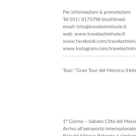
Per informazioni & prenotazioni
Tel 011/ 8173798 (multilinee)
email: info@travelastminute.it
web: www.travelastminute.it
www.facebook.com/travelastmin
www.instagram.com/travelastminu
- - - - - - - - - - - - - - - - - - - - - - - - 
Tour: "Gran Tour del Messico (Hote
1º Giorno – Sabato Cittá del Mess
Arrivo all’aeroporto internazionale
Barceló México Reforma o similare