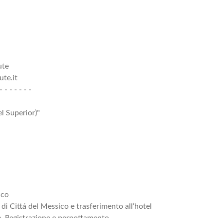
ute
te.it
- - - - - - -
l Superior)"
ico
 di Cittá del Messico e trasferimento all’hotel
. Registrazione e pernottamento.