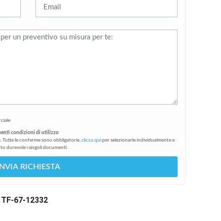
ciale
uenti condizioni di utilizzo
. Tutte le conferme sono obbligatorie,
clicca qui
per selezionarle individualmente e
to durevole i singoli documenti.
INVIA RICHIESTA
a TF-67-12332