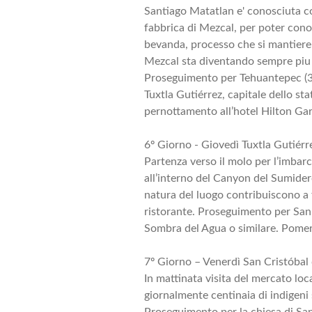
Santiago Matatlan e' conosciuta co
fabbrica di Mezcal, per poter cono
bevanda, processo che si mantiere a
Mezcal sta diventando sempre piu f
Proseguimento per Tehuantepec (3
Tuxtla Gutiérrez, capitale dello sta
pernottamento all’hotel Hilton Gar
6º Giorno - Giovedì Tuxtla Gutiérr
Partenza verso il molo per l’imbarc
all’interno del Canyon del Sumidero
natura del luogo contribuiscono a 
ristorante. Proseguimento per San C
Sombra del Agua o similare. Pomer
7º Giorno – Venerdì San Cristóbal 
In mattinata visita del mercato loca
giornalmente centinaia di indigeni 
Proseguimento per la chiesa di Sa