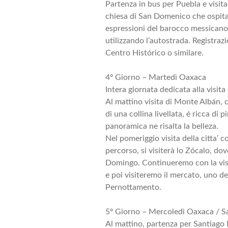
Partenza in bus per Puebla e visita 
chiesa di San Domenico che ospita 
espressioni del barocco messican
utilizzando l’autostrada. Registra
Centro Histórico o similare.
4º Giorno – Martedì Oaxaca
Intera giornata dedicata alla visita
Al mattino visita di Monte Albán, 
di una collina livellata, é ricca di 
panoramica ne risalta la belleza.
Nel pomeriggio visita della citta’ c
percorso, si visiterà lo Zócalo, dov
Domingo. Continueremo con la visi
e poi visiteremo il mercato, uno dei
Pernottamento.
5º Giorno – Mercoledì Oaxaca / Sa
Al mattino, partenza per Santiago 