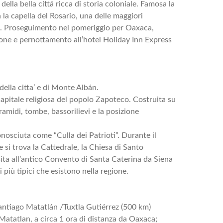
della bella cittá ricca di storia coloniale. Famosa la
la capella del Rosario, una delle maggiori
o. Proseguimento nel pomeriggio per Oaxaca,
zione e pernottamento all’hotel Holiday Inn Express
 della citta’ e di Monte Albán.
capitale religiosa del popolo Zapoteco. Costruita su
piramidi, tombe, bassorilievi e la posizione
onosciuta come “Culla dei Patrioti”. Durante il
e si trova la Cattedrale, la Chiesa di Santo
ta all’antico Convento di Santa Caterina da Siena
 più tipici che esistono nella regione.
ntiago Matatlán /Tuxtla Gutiérrez (500 km)
Matatlan, a circa 1 ora di distanza da Oaxaca;