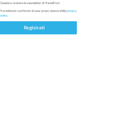
Desidero ricevere la newsletter di
TravelFool
Procedendo confermo di aver preso visione della
privacy
policy
Registrati