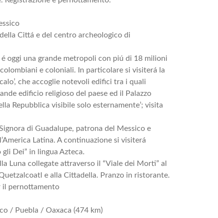
essico
 della Cittá e del centro archeologico di
, é oggi una grande metropoli con piú di 18 milioni
olombiani e coloniali. In particolare si visiterá la
alo’, che accoglie notevoli edifici tra i quali
ande edificio religioso del paese ed il Palazzo
lla Repubblica visibile solo esternamente’; visita
a Signora di Guadalupe, patrona del Messico e
l’America Latina. A continuazione si visiterá
li Dei” in lingua Azteca.
la Luna collegate attraverso il “Viale dei Morti” al
Quetzalcoatl e alla Cittadella. Pranzo in ristorante.
r il pernottamento
ico / Puebla / Oaxaca (474 km)