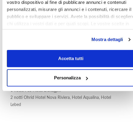
vostro dispositivo al fine di pubblicare annunci e contenuti
copertura quarantena Covid in loco)
personalizzati, misurare gli annunci e i contenuti, ricercare il
pubblico e sviluppare i servizi. Avete la possibilità di sceglier
chi utilizza i vostri dati e per quali scopi. Le vostre scelte in
materia di privacy sono applicabili solo su questa proprietà
Hotel previsti o similari:
digitale in cui avete effettuato le vostre scelte. È possibile
Mostra dettagli
modificare o revocare il proprio consenso in qualsiasi
Località Hotel
momento dalla Dichiarazione sui cookie o facendo clic
2 notti Skopje Hotel Next Door Park, Hotel Skopje City
Accetta tutti
sull'icona di attivazione della privacy.
Centar
1 notte Tirana Hotel Dinasty, Hotel Te Stela Resort, Hotel
Con il tuo consenso, vorremmo anche:
Doro City, Hotel Sky 2
Personalizza
raccogliere informazioni sulla tua posizione
2 notti Virpazar Hotel De Andros
geografica, con un'approssimazione di qualche metro,
1 notte Pec Hotel Dukagjini
Identificare il tuo dispositivo, scansionandolo
2 notti Ohrid Hotel Nova Riviera, Hotel Aqualina, Hotel
attivamente alla ricerca di caratteristiche specifiche
Lebed
(impronte digitali).
Approfondisci come vengono elaborati i tuoi dati personali e
imposta le tue preferenze nella
sezione dettagli
. Puoi
modificare o ritirare il tuo consenso in qualsiasi momento