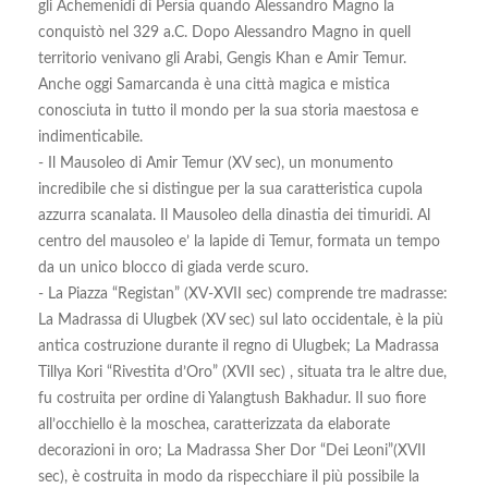
gli Achemenidi di Persia quando Alessandro Magno la
conquistò nel 329 a.C. Dopo Alessandro Magno in quell
territorio venivano gli Arabi, Gengis Khan e Amir Temur.
Anche oggi Samarcanda è una città magica e mistica
conosciuta in tutto il mondo per la sua storia maestosa e
indimenticabile.
- Il Mausoleo di Amir Temur (XV sec), un monumento
incredibile che si distingue per la sua caratteristica cupola
azzurra scanalata. Il Mausoleo della dinastia dei timuridi. Al
centro del mausoleo e’ la lapide di Temur, formata un tempo
da un unico blocco di giada verde scuro.
- La Piazza “Registan” (XV-XVII sec) comprende tre madrasse:
La Madrassa di Ulugbek (XV sec) sul lato occidentale, è la più
antica costruzione durante il regno di Ulugbek; La Madrassa
Tillya Kori “Rivestita d’Oro” (XVII sec) , situata tra le altre due,
fu costruita per ordine di Yalangtush Bakhadur. Il suo fiore
all’occhiello è la moschea, caratterizzata da elaborate
decorazioni in oro; La Madrassa Sher Dor “Dei Leoni”(XVII
sec), è costruita in modo da rispecchiare il più possibile la