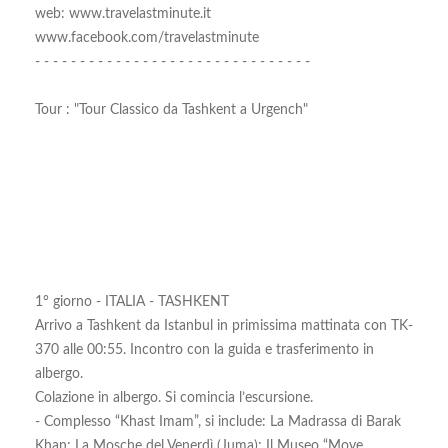
web: www.travelastminute.it
www.facebook.com/travelastminute
- - - - - - - - - - - - - - - - - - - - - - - - - - - - - - -
Tour : "Tour Classico da Tashkent a Urgench"
1° giorno - ITALIA - TASHKENT
Arrivo a Tashkent da Istanbul in primissima mattinata con TK-
370 alle 00:55. Incontro con la guida e trasferimento in
albergo.
Colazione in albergo. Si comincia l’escursione.
- Complesso “Khast Imam”, si include: La Madrassa di Barak
Khan; La Mosche del Venerdì (Juma); Il Museo “Moye