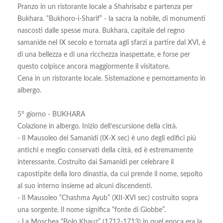
Pranzo in un ristorante locale a Shahrisabz e partenza per
Bukhara. “Bukhoro-i-Sharif” - la sacra la nobile, di monumenti
nascosti dalle spesse mura. Bukhara, capitale del regno
samanide nel IX secolo e tornata agli sfarzi a partire dal XVI, è
di una bellezza e di una ricchezza inaspettate, e forse per
questo colpisce ancora maggiormente il visitatore.
Cena in un ristorante locale. Sistemazione e pernottamento in
albergo.
5° giorno - BUKHARA
Colazione in albergo. Inizio dell’escursione della città.
- Il Mausoleo dei Samanidi (IX-X sec) è uno degli edifici più
antichi e meglio conservati della città, ed è estremamente
interessante. Costruito dai Samanidi per celebrare il
capostipite della loro dinastia, da cui prende il nome, sepolto
al suo interno insieme ad alcuni discendenti.
- Il Mausoleo “Chashma Ayub” (XII-XVI sec) costruito sopra
una sorgente. Il nome significa “fonte di Giobbe”.
- La Moschea “Bolo Khauz” (1712-1713) in quel epoca era la