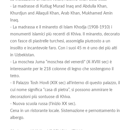
- Le madrasse di Kutlug Murad Inaq and Abdulla Khan,
Khurdjun and Allaquli Khan, Arab Khan, Mukhamed Amin
Inaq.
- La madrassa e il minareto di Islam Khodja (1908-1910) i
monumenti islamici più recenti di Khiva. Il minareto, decorato
con fasce di piastrelle turchesi, assomiglia piuttosto a un
insolito e incantevole faro. Con i suoi 45 m è uno dei più alti
in Uzbekistan.
- La moschea Juma “moschea del venerdì" (X-XVIII sec) è
interessante per le 218 colonne di legno che sostengono il
tetto.
- Il Palazzo Tosh Hovli (XIX sec) all’interno di questo palazzo, il
cui nome significa “casa di pietra”, si possono ammirare le
decorazioni più sontuose di Khiva.
- Nuova scuola russa (l’inizio XX sec).
Cena in un ristorante locale. Sistemazione e pernottamento in
albergo.