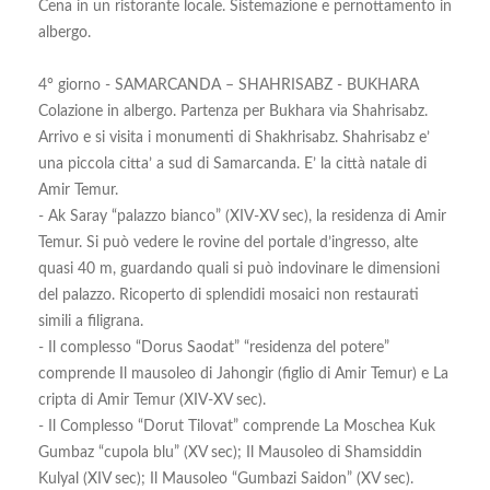
Cena in un ristorante locale. Sistemazione e pernottamento in
albergo.
4° giorno - SAMARCANDA – SHAHRISABZ - BUKHARA
Colazione in albergo. Partenza per Bukhara via Shahrisabz.
Arrivo e si visita i monumenti di Shakhrisabz. Shahrisabz e’
una piccola citta’ a sud di Samarcanda. E’ la città natale di
Amir Temur.
- Ak Saray “palazzo bianco” (XIV-XV sec), la residenza di Amir
Temur. Si può vedere le rovine del portale d’ingresso, alte
quasi 40 m, guardando quali si può indovinare le dimensioni
del palazzo. Ricoperto di splendidi mosaici non restaurati
simili a filigrana.
- Il complesso “Dorus Saodat” “residenza del potere”
comprende Il mausoleo di Jahongir (figlio di Amir Temur) e La
cripta di Amir Temur (XIV-XV sec).
- Il Complesso “Dorut Tilovat” comprende La Moschea Kuk
Gumbaz “cupola blu” (XV sec); Il Mausoleo di Shamsiddin
Kulyal (XIV sec); Il Mausoleo “Gumbazi Saidon” (XV sec).