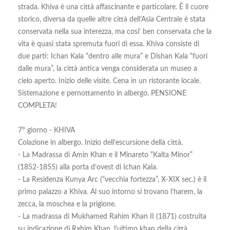
strada. Khiva è una città affascinante e particolare. È il cuore
storico, diversa da quelle altre città dell’Asia Centrale è stata
conservata nella sua interezza, ma cosi’ ben conservata che la
vita è quasi stata spremuta fuori di essa. Khiva consiste di
due parti: Ichan Kala “dentro alle mura” e Dishan Kala “fuori
dalle mura”, la città antica venga considerata un museo a
cielo aperto. Inizio delle visite. Cena in un ristorante locale.
Sistemazione e pernottamento in albergo. PENSIONE
COMPLETA!
7° giorno - KHIVA
Colazione in albergo. Inizio dell’escursione della città.
- La Madrassa di Amin Khan e il Minareto “Kalta Minor”
(1852-1855) alla porta d’ovest di Ichan Kala.
- La Residenza Kunya Arc (“vecchia fortezza”, X-XIX sec.) è il
primo palazzo a Khiva. Al suo intorno si trovano l’harem, la
zecca, la moschea e la prigione.
- La madrassa di Mukhamed Rahim Khan II (1871) costruita
su indicazione di Rahim Khan, l’ultimo khan della città.