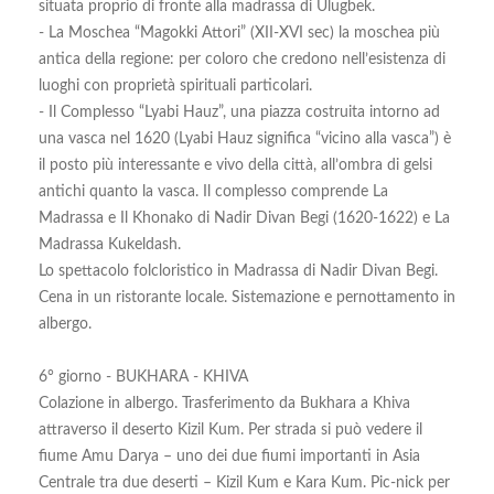
situata proprio di fronte alla madrassa di Ulugbek.
- La Moschea “Magokki Attori” (XII-XVI sec) la moschea più
antica della regione: per coloro che credono nell’esistenza di
luoghi con proprietà spirituali particolari.
- Il Complesso “Lyabi Hauz”, una piazza costruita intorno ad
una vasca nel 1620 (Lyabi Hauz significa “vicino alla vasca”) è
il posto più interessante e vivo della città, all’ombra di gelsi
antichi quanto la vasca. Il complesso comprende La
Madrassa e Il Khonako di Nadir Divan Begi (1620-1622) e La
Madrassa Kukeldash.
Lo spettacolo folcloristico in Madrassa di Nadir Divan Begi.
Cena in un ristorante locale. Sistemazione e pernottamento in
albergo.
6° giorno - BUKHARA - KHIVA
Colazione in albergo. Trasferimento da Bukhara a Khiva
attraverso il deserto Kizil Kum. Per strada si può vedere il
fiume Amu Darya – uno dei due fiumi importanti in Asia
Centrale tra due deserti – Kizil Kum e Kara Kum. Pic-nick per