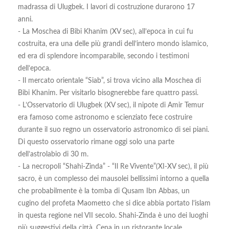
madrassa di Ulugbek. I lavori di costruzione durarono 17
anni.
- La Moschea di Bibi Khanim (XV sec), all’epoca in cui fu
costruita, era una delle più grandi dell’intero mondo islamico,
ed era di splendore incomparabile, secondo i testimoni
dell’epoca.
- Il mercato orientale “Siab”, si trova vicino alla Moschea di
Bibi Khanim. Per visitarlo bisognerebbe fare quattro passi.
- L’Osservatorio di Ulugbek (XV sec), il nipote di Amir Temur
era famoso come astronomo e scienziato fece costruire
durante il suo regno un osservatorio astronomico di sei piani.
Di questo osservatorio rimane oggi solo una parte
dell’astrolabio di 30 m.
- La necropoli “Shahi-Zinda” - “Il Re Vivente”(XI-XV sec), il più
sacro, è un complesso dei mausolei bellissimi intorno a quella
che probabilmente è la tomba di Qusam Ibn Abbas, un
cugino del profeta Maometto che si dice abbia portato l’islam
in questa regione nel VII secolo. Shahi-Zinda è uno dei luoghi
più suggestivi della città. Cena in un ristorante locale.