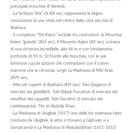
principale moschea di Venerdì.
- La fortezza “Ark” (X-XX sec) rappresenta la degna
conclusione di una visita nel centro della città vecchia di
Bukhara.
- Il complesso “Poi Kalon” include tre costruzioni: la Moschea
Kalon “grande” (XVI sec); il Minareto Kalon (XII sec), si tratta
di una struttura incredibile, alta 46 m e con fondamenta
profonda di 10 m. Di fronte alla moschea, con le sue
luminose cupole azzurre che contrastano con il colore
marrone che la circonda, sorge La Madrassa di Miri Arab
(XVII sec).
- Mercati coperti di Bukhara (XVI sec): Toki-Zargaron (il
mercato dei gioiellieri); Toki-Telpak-Furushon (il mercato dei
venditori dei cappelli); Toki-Sarrafon (il mercato dei
cambiavalute); Tim di Abdulla Khan.
- La Madrassa di Ulugbek (1417) una delle tre madrassa fatte
costruire da Ulugbek, le altre si trovano a Gijduvan e a
Samarcanda e La Madrassa di Abdulazizkhan (1651-1652)