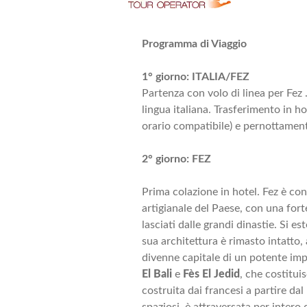
Programma di Viaggio
1° giorno: ITALIA/FEZ
Partenza con volo di linea per Fez 
lingua italiana. Trasferimento in h
orario compatibile) e pernottamen
2° giorno: FEZ
Prima colazione in hotel. Fez è cons
artigianale del Paese, con una forte
lasciati dalle grandi dinastie. Si e
sua architettura è rimasto intatto
divenne capitale di un potente impe
El Bali
e
Fès El Jedid
, che costitui
costruita dai francesi a partire dal
spaziosi, è attraversata per intero 