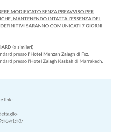
SERE MODIFICATO SENZA PREAVVISO PER
TICHE, MANTENENDO INTATTA L'ESSENZA DEL
 DEFINITIVI SARANNO COMUNICATI 7 GIORNI
RD (o similari)
andard presso
l’Hotel Menzah
Zalagh
di Fez.
ndard presso l'
Hotel Zalagh Kasbah
di Marrakech.
e link:
ettaglio-
99@1@1@3/