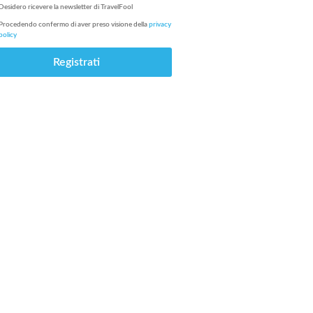
Desidero ricevere la newsletter di
TravelFool
Procedendo confermo di aver preso visione della
privacy
policy
Registrati