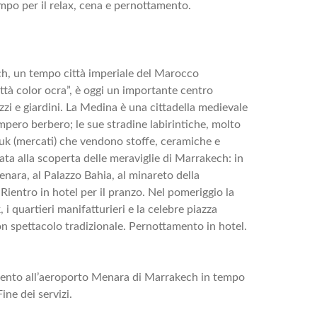
empo per il relax, cena e pernottamento.
ch, un tempo città imperiale del Marocco
ttà color ocra”, è oggi un importante centro
zi e giardini. La Medina è una cittadella medievale
’Impero berbero; le sue stradine labirintiche, molto
souk (mercati) che vendono stoffe, ceramiche e
icata alla scoperta delle meraviglie di Marrakech: in
Menara, al Palazzo Bahia, al minareto della
Rientro in hotel per il pranzo. Nel pomeriggio la
, i quartieri manifatturieri e la celebre piazza
n spettacolo tradizionale. Pernottamento in hotel.
imento all’aeroporto Menara di Marrakech in tempo
Fine dei servizi.