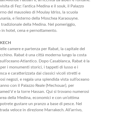
visita di Fez: l’antica Medina e il souk, il Palazzo
terno del mausoleo di Moulay Idriss, la scuola
nania, e l’esterno della Moschea Karaouyne.
e tradizionale della Medina. Nel pomeriggio,
o in hotel, cena e pernottamento.
RAKECH
delle camere e partenza per Rabat, la capitale del
chino. Rabat è una città moderna lungo la costa
a sull’oceano Atlantico. Dopo Casablanca, Rabat è la
er i monumenti storici, i tappeti di lusso e i
ca e caratterizzata dai classici vicoli stretti e
rosi negozi, e regala una splendida vista sull’oceano
ieranno con il Palazzo Reale (Mechouar), per
amed V e la torre Hassan. Qui si trovano numerosi
ll’area della Medina, economici e con un’ottima
e, potrete gustare un pranzo a base di pesce. Nel
trada veloce in direzione Marrakech. All’arrivo,