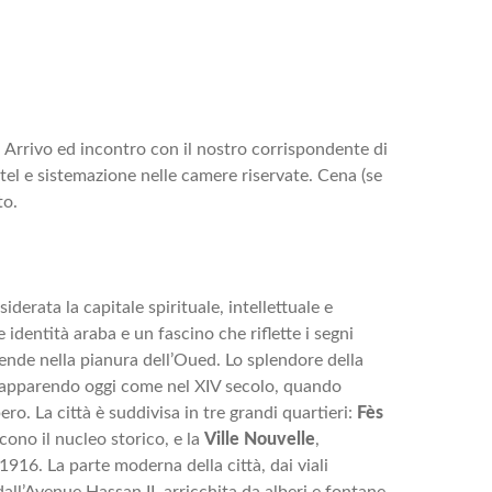
. Arrivo ed incontro con il nostro corrispondente di
otel e sistemazione nelle camere riservate. Cena (se
to.
iderata la capitale spirituale, intellettuale e
 identità araba e un fascino che riflette i segni
stende nella pianura dell’Oued. Lo splendore della
, apparendo oggi come nel XIV secolo, quando
ro. La città è suddivisa in tre grandi quartieri:
Fès
scono il nucleo storico, e la
Ville Nouvelle
,
 1916. La parte moderna della città, dai viali
dall’Avenue Hassan II, arricchita da alberi e fontane.