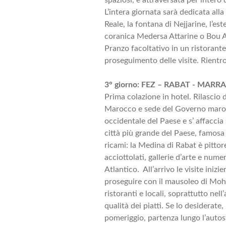
L’intera giornata sarà dedicata alla 
Reale, la fontana di Nejjarine, l’es
coranica Medersa Attarine o Bou A
Pranzo facoltativo in un ristorant
proseguimento delle visite. Rientr
3° giorno: FEZ – RABAT - MAR
Prima colazione in hotel. Rilascio 
Marocco e sede del Governo maroc
occidentale del Paese e s’ affacci
città più grande del Paese, famosa p
ricami: la Medina di Rabat è pittores
acciottolati, gallerie d’arte e nume
Atlantico. All’arrivo le visite iniz
proseguire con il mausoleo di Moh
ristoranti e locali, soprattutto ne
qualità dei piatti. Se lo desiderat
pomeriggio, partenza lungo l’autos