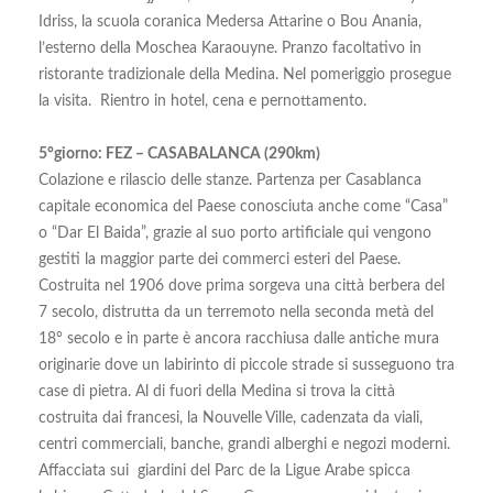
Idriss, la scuola coranica Medersa Attarine o Bou Anania,
l’esterno della Moschea Karaouyne. Pranzo facoltativo in
ristorante tradizionale della Medina. Nel pomeriggio prosegue
la visita. Rientro in hotel, cena e pernottamento.
5°giorno: FEZ – CASABALANCA (290km)
Colazione e rilascio delle stanze. Partenza per Casablanca
capitale economica del Paese conosciuta anche come “Casa”
o “Dar El Baida”, grazie al suo porto artificiale qui vengono
gestiti la maggior parte dei commerci esteri del Paese.
Costruita nel 1906 dove prima sorgeva una città berbera del
7 secolo, distrutta da un terremoto nella seconda metà del
18° secolo e in parte è ancora racchiusa dalle antiche mura
originarie dove un labirinto di piccole strade si susseguono tra
case di pietra. Al di fuori della Medina si trova la città
costruita dai francesi, la Nouvelle Ville, cadenzata da viali,
centri commerciali, banche, grandi alberghi e negozi moderni.
Affacciata sui giardini del Parc de la Ligue Arabe spicca