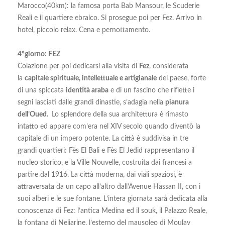
Marocco(40km): la famosa porta Bab Mansour, le Scuderie
Reali e il quartiere ebraico. Si prosegue poi per Fez. Arrivo in
hotel, piccolo relax. Cena e pernottamento.
4°giorno: FEZ
Colazione per poi dedicarsi alla visita di
Fez
, considerata
la
capitale spirituale, intellettuale e artigianale
del paese, forte
di una spiccata
identità araba
e di un fascino che riflette i
segni lasciati dalle grandi dinastie, s’adagia nella
pianura
dell’Oued.
Lo splendore della sua architettura è rimasto
intatto ed appare com’era nel XIV secolo quando diventò la
capitale di un impero potente. La città è suddivisa in tre
grandi quartieri: Fès El Bali e Fès El Jedid rappresentano il
nucleo storico, e la Ville Nouvelle, costruita dai francesi a
partire dal 1916. La città moderna, dai viali spaziosi, è
attraversata da un capo all’altro dall’Avenue Hassan II, con i
suoi alberi e le sue fontane. L’intera giornata sarà dedicata alla
conoscenza di Fez: l’antica Medina ed il souk, il Palazzo Reale,
la fontana di Nejjarine, l’esterno del mausoleo di Moulay