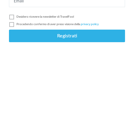
Desidero ricevere la newsletter di
TravelFool
Procedendo confermo di aver preso visione della
privacy policy
Registrati