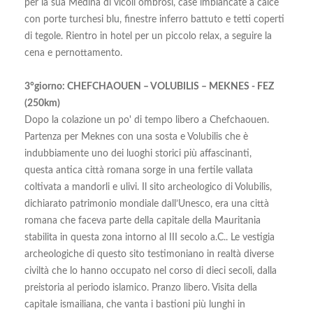
per la sua Medina di vicoli ombrosi, case imbiancate a calce
con porte turchesi blu, finestre inferro battuto e tetti coperti
di tegole. Rientro in hotel per un piccolo relax, a seguire la
cena e pernottamento.
3°giorno: CHEFCHAOUEN – VOLUBILIS – MEKNES - FEZ
(250km)
Dopo la colazione un po' di tempo libero a Chefchaouen.
Partenza per Meknes con una sosta e Volubilis che è
indubbiamente uno dei luoghi storici più affascinanti,
questa antica città romana sorge in una fertile vallata
coltivata a mandorli e ulivi. Il sito archeologico di Volubilis,
dichiarato patrimonio mondiale dall’Unesco, era una città
romana che faceva parte della capitale della Mauritania
stabilita in questa zona intorno al III secolo a.C.. Le vestigia
archeologiche di questo sito testimoniano in realtà diverse
civiltà che lo hanno occupato nel corso di dieci secoli, dalla
preistoria al periodo islamico. Pranzo libero. Visita della
capitale ismailiana, che vanta i bastioni più lunghi in