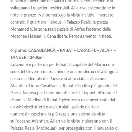
la bianca Cattedrale del Sacro Cuore e verso occidente si
sviluppano i quartieri residenziali. All’arrivo sistemazione in
hotel e pranzo. Nel pomeriggio la visita include il mercato
centrale, il quartiere Habous, il Palazzo Reale, la piazza
Mohamed V, la zona residenziale di Anfae l'esterno della
Moschea Hassan II. Cena libera. Pernottamento in hotel.
6°giorno: CASABLANCA – RABAT – LARACHE – AILAH –
TANGERI (340km)
Colazione e partenza per Rabat, la capitale del Marocco e
sede del Governo marocchino, é una moderna città lungo la
costa occidentale del Paese e si affacciata sull’oceano
Atlantico. Dopo Casablanca, Rabat è la città più grande del
Paese, famosa per i monumenti storici, i tappeti di lusso e i
ricami: la Medina di Rabat è pittoresca e caratterizzata dai
classici vicoli stretti e acciottolati, gallerie d’arte e
numerosi negozi ma in più regala una splendida vista
sull’oceano Atlantico. All’arrivo le visite inizieranno con il
Palazzo Reale (Mechouar), per proseguire con il mausoleo di