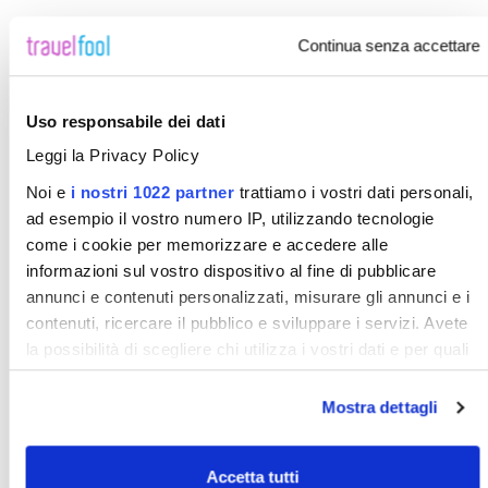
Continua senza accettare
Uso responsabile dei dati
Leggi la Privacy Policy
Noi e
i nostri 1022 partner
trattiamo i vostri dati personali,
ad esempio il vostro numero IP, utilizzando tecnologie
come i cookie per memorizzare e accedere alle
informazioni sul vostro dispositivo al fine di pubblicare
annunci e contenuti personalizzati, misurare gli annunci e i
contenuti, ricercare il pubblico e sviluppare i servizi. Avete
la possibilità di scegliere chi utilizza i vostri dati e per quali
scopi. Le vostre scelte in materia di privacy sono applicabili
solo su questa proprietà digitale in cui avete effettuato le
Mostra dettagli
vostre scelte. È possibile modificare o revocare il proprio
consenso in qualsiasi momento dalla Dichiarazione sui
Accetta tutti
cookie o facendo clic sull'icona di attivazione della privacy.