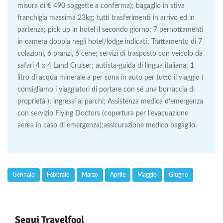
misura di € 490 soggette a conferma); bagaglio in stiva
franchigia massima 23kg; tutti trasferimenti in arrivo ed in
partenza; pick up in hotel il secondo giorno; 7 pernottamenti
in camera doppia negli hotel/lodge indicati; Trattamento di 7
colazioni, 6 pranzi, 6 cene; servizi di trasposto con veicolo da
safari 4 x 4 Land Cruiser; autista-guida di lingua italiana; 1
litro di acqua minerale a per sona in auto per tutto il viaggio (
consigliamo i viaggiatori di portare con sé una borraccia di
proprietà ); ingressi ai parchi; Assistenza medica d’emergenza
con servizio Flying Doctors (copertura per l’evacuazione
aerea in caso di emergenza);assicurazione medico bagaglio.
Gennaio
Febbraio
Marzo
Aprile
Maggio
Giugno
Segui Travelfool