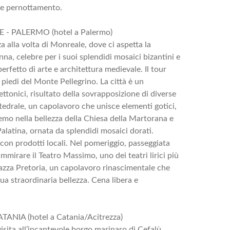
a e pernottamento.
E - PALERMO (hotel a Palermo)
a alla volta di Monreale, dove ci aspetta la
a, celebre per i suoi splendidi mosaici bizantini e
rfetto di arte e architettura medievale. Il tour
piedi del Monte Pellegrino. La città è un
ettonici, risultato della sovrapposizione di diverse
tedrale, un capolavoro che unisce elementi gotici,
mo nella bellezza della Chiesa della Martorana e
alatina, ornata da splendidi mosaici dorati.
con prodotti locali. Nel pomeriggio, passeggiata
mmirare il Teatro Massimo, uno dei teatri lirici più
iazza Pretoria, un capolavoro rinascimentale che
ua straordinaria bellezza. Cena libera e
ATANIA (hotel a Catania/Acitrezza)
visita all’incantevole borgo marinaro di Cefalù,