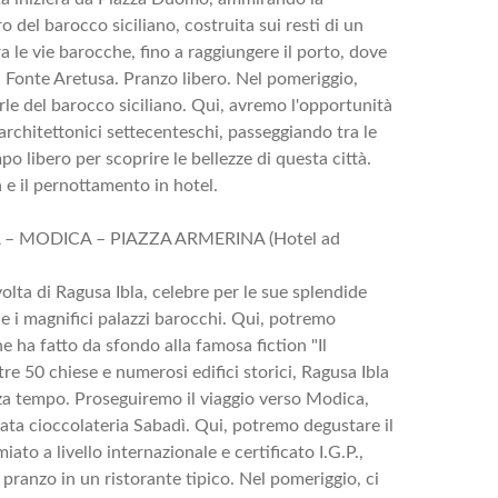
 del barocco siciliano, costruita sui resti di un
 le vie barocche, fino a raggiungere il porto, dove
 Fonte Aretusa. Pranzo libero. Nel pomeriggio,
rle del barocco siciliano. Qui, avremo l'opportunità
architettonici settecenteschi, passeggiando tra le
po libero per scoprire le bellezze di questa città.
 e il pernottamento in hotel.
LA – MODICA – PIAZZA ARMERINA (Hotel ad
volta di Ragusa Ibla, celebre per le sue splendide
o e i magnifici palazzi barocchi. Qui, potremo
 ha fatto da sfondo alla famosa fiction "Il
 50 chiese e numerosi edifici storici, Ragusa Ibla
nza tempo. Proseguiremo il viaggio verso Modica,
ta cioccolateria Sabadì. Qui, potremo degustare il
iato a livello internazionale e certificato I.G.P.,
ranzo in un ristorante tipico. Nel pomeriggio, ci