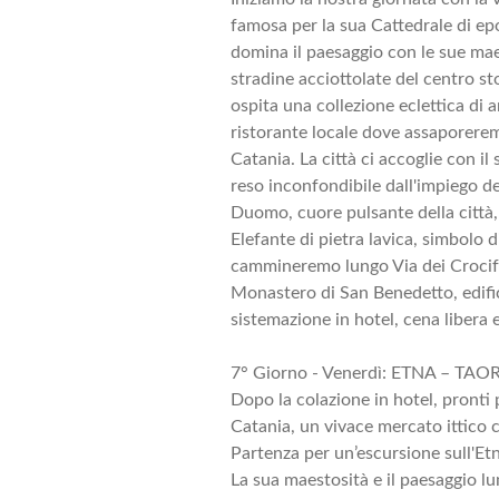
famosa per la sua Cattedrale di ep
domina il paesaggio con le sue mae
stradine acciottolate del centro s
ospita una collezione eclettica di 
ristorante locale dove assaporeremo
Catania. La città ci accoglie con il
reso inconfondibile dall'impiego de
Duomo, cuore pulsante della città,
Elefante di pietra lavica, simbolo 
cammineremo lungo Via dei Crocifer
Monastero di San Benedetto, edific
sistemazione in hotel, cena libera
7° Giorno - Venerdì: ETNA – TAOR
Dopo la colazione in hotel, pronti p
Catania, un vivace mercato ittico c
Partenza per un’escursione sull'Etn
La sua maestosità e il paesaggio l