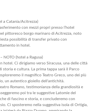
l a Catania/Acitrezza)
rasferimento con mezzi propri presso l’hotel
 nel pittoresco borgo marinaro di Acitrezza, noto
hiesta possibilità di transfer privato con
ttamento in hotel.
– NOTO (hotel a Ragusa)
in hotel. Ci dirigiamo verso Siracusa, una delle città
 di storia e cultura. La prima tappa sarà il Parco
esploreremo il magnifico Teatro Greco, uno dei più
, un autentico gioiello dell'antichità.
iteatro Romano, testimonianza della grandiosità e
sseggeremo poi tra le suggestive Latomie del
icche di fascino e storia, e concluderemo con
io. Ci sposteremo nella suggestiva isola di Ortigia,
sita inizierà da Piazza Duomo, ammirando la