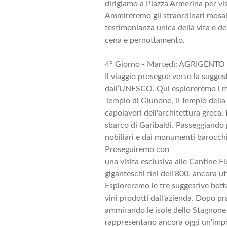
dirigiamo a Piazza Armerina per vi
Ammireremo gli straordinari mosai
testimonianza unica della vita e de
cena e pernottamento.
4° Giorno - Martedì: AGRIGENTO 
Il viaggio prosegue verso la suggest
dall’UNESCO. Qui esploreremo i mag
Tempio di Giunone, il Tempio della 
capolavori dell'architettura greca.
sbarco di Garibaldi. Passeggiando p
nobiliari e dai monumenti barocchi
Proseguiremo con
una visita esclusiva alle Cantine Fl
giganteschi tini dell'800, ancora ut
Esploreremo le tre suggestive bot
vini prodotti dall'azienda. Dopo pr
ammirando le isole dello Stagnone e
rappresentano ancora oggi un'impor