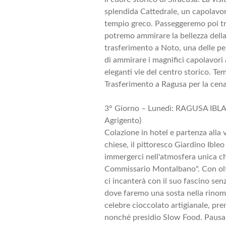
splendida Cattedrale, un capolavoro
tempio greco. Passeggeremo poi tra
potremo ammirare la bellezza della
trasferimento a Noto, una delle pe
di ammirare i magnifici capolavori 
eleganti vie del centro storico. Tem
Trasferimento a Ragusa per la cena
3° Giorno – Lunedì: RAGUSA IB
Agrigento)
Colazione in hotel e partenza alla 
chiese, il pittoresco Giardino Ible
immergerci nell'atmosfera unica che
Commissario Montalbano". Con oltre
ci incanterà con il suo fascino se
dove faremo una sosta nella rinoma
celebre cioccolato artigianale, prem
nonché presidio Slow Food. Pausa p