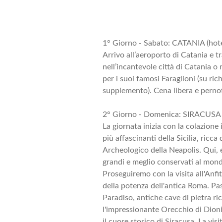
1° Giorno - Sabato: CATANIA (hote
Arrivo all’aeroporto di Catania e t
nell’incantevole città di Catania o
per i suoi famosi Faraglioni (su ric
supplemento). Cena libera e perno
2° Giorno - Domenica: SIRACUSA 
La giornata inizia con la colazione 
più affascinanti della Sicilia, ricca
Archeologico della Neapolis. Qui, 
grandi e meglio conservati al mondo
Proseguiremo con la visita all'Anf
della potenza dell'antica Roma. Pa
Paradiso, antiche cave di pietra r
l'impressionante Orecchio di Dionis
il cuore storico di Siracusa. La vi