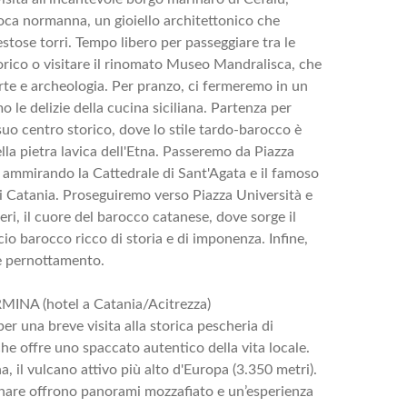
oca normanna, un gioiello architettonico che
stose torri. Tempo libero per passeggiare tra le
torico o visitare il rinomato Museo Mandralisca, che
arte e archeologia. Per pranzo, ci fermeremo in un
 le delizie della cucina siciliana. Partenza per
 suo centro storico, dove lo stile tardo-barocco è
lla pietra lavica dell'Etna. Passeremo da Piazza
 ammirando la Cattedrale di Sant'Agata e il famoso
di Catania. Proseguiremo verso Piazza Università e
i, il cuore del barocco catanese, dove sorge il
io barocco ricco di storia e di imponenza. Infine,
 e pernottamento.
MINA (hotel a Catania/Acitrezza)
er una breve visita alla storica pescheria di
he offre uno spaccato autentico della vita locale.
a, il vulcano attivo più alto d'Europa (3.350 metri).
unare offrono panorami mozzafiato e un’esperienza