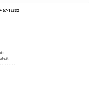
TF-67-12332
ute
te.it
- - - - - - -