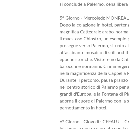
si conclude a Palermo, cena liber
5° Giorno - Mercoledì: MONREAL
Dopo la colazione in hotel, partenz
magnifica Cattedrale arabo-normann
il maestoso Chiostro, un esempio pe
prosegue verso Palermo, situata ai 
affascinante mosaico di stili archit
epoche storiche. Visiteremo la Cat
barocchi e normanni. Ci immergere
nella magnificenza della Cappella P
Durante il percorso, pausa pranzo 
nel centro storico di Palermo per a
grandi d'Europa, e la Fontana di P
adorna il cuore di Palermo con la s
pernottamento in hotel.
6° Giorno - Giovedì : CEFALU' - C
Iniziamo la nostra giornata con la 