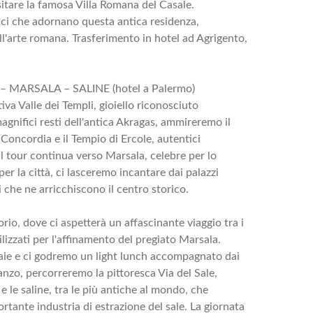
sitare la famosa Villa Romana del Casale.
ci che adornano questa antica residenza,
ll'arte romana. Trasferimento in hotel ad Agrigento,
– MARSALA – SALINE (hotel a Palermo)
iva Valle dei Templi, gioiello riconosciuto
nifici resti dell'antica Akragas, ammireremo il
Concordia e il Tempio di Ercole, autentici
 Il tour continua verso Marsala, celebre per lo
er la città, ci lasceremo incantare dai palazzi
 che ne arricchiscono il centro storico.
orio, dove ci aspetterà un affascinante viaggio tra i
ilizzati per l'affinamento del pregiato Marsala.
taie e ci godremo un light lunch accompagnato dai
anzo, percorreremo la pittoresca Via del Sale,
 le saline, tra le più antiche al mondo, che
tante industria di estrazione del sale. La giornata