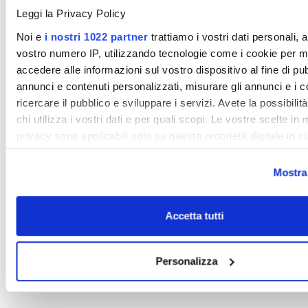
Leggi la Privacy Policy
Noi e
i nostri 1022 partner
trattiamo i vostri dati personali, 
vostro numero IP, utilizzando tecnologie come i cookie per 
accedere alle informazioni sul vostro dispositivo al fine di pu
annunci e contenuti personalizzati, misurare gli annunci e i c
ricercare il pubblico e sviluppare i servizi. Avete la possibilità
chi utilizza i vostri dati e per quali scopi. Le vostre scelte in 
privacy sono applicabili solo su questa proprietà digitale in c
effettuato le vostre scelte. È possibile modificare o revocare i
consenso in qualsiasi momento dalla Dichiarazione sui cook
Mostra 
clic sull'icona di attivazione della privacy.
Accetta tutti
Con il tuo consenso, vorremmo anche:
raccogliere informazioni sulla tua posizione geografic
un'approssimazione di qualche metro,
Personalizza
Identificare il tuo dispositivo, scansionandolo attivame
ricerca di caratteristiche specifiche (impronte digitali).
Approfondisci come vengono elaborati i tuoi dati personali e 