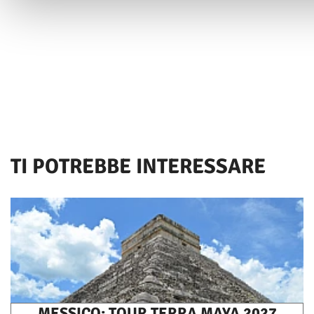
preferenze nella
sezione dettagli
. Puoi modificare o ritirare i
consenso in qualsiasi momento dalla Dichiarazione sui cooki
Utilizziamo i cookie per personalizzare contenuti ed annunci, 
funzionalità dei social media e per analizzare il nostro traffico
Condividiamo inoltre informazioni sul modo in cui utilizzi il no
nostri partner che si occupano di analisi dei dati web, pubblic
media, i quali potrebbero combinarle con altre informazioni ch
loro o che hanno raccolto dal tuo utilizzo dei loro servizi.
TI POTREBBE INTERESSARE
MESSICO: TOUR TERRA MAYA 2027