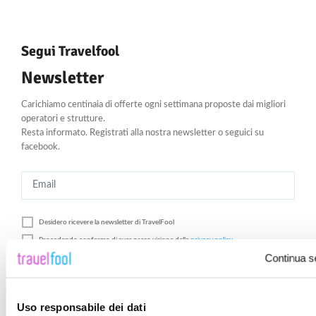
Segui Travelfool
Newsletter
Carichiamo centinaia di offerte ogni settimana proposte dai migliori
operatori e strutture.
Resta informato. Registrati alla nostra newsletter o seguici su
facebook.
Desidero ricevere la newsletter di
TravelFool
Procedendo confermo di aver preso visione della
privacy policy
Continua s
Registrati
Uso responsabile dei dati