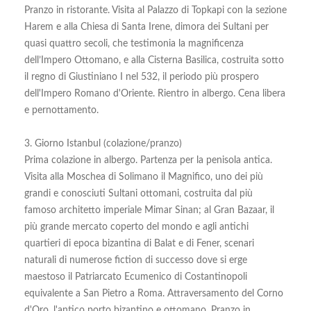
Pranzo in ristorante. Visita al Palazzo di Topkapi con la sezione
Harem e alla Chiesa di Santa Irene, dimora dei Sultani per
quasi quattro secoli, che testimonia la magnificenza
dell’Impero Ottomano, e alla Cisterna Basilica, costruita sotto
il regno di Giustiniano I nel 532, il periodo più prospero
dell'Impero Romano d'Oriente. Rientro in albergo. Cena libera
e pernottamento.
3. Giorno Istanbul (colazione/pranzo)
Prima colazione in albergo. Partenza per la penisola antica.
Visita alla Moschea di Solimano il Magnifico, uno dei più
grandi e conosciuti Sultani ottomani, costruita dal più
famoso architetto imperiale Mimar Sinan; al Gran Bazaar, il
più grande mercato coperto del mondo e agli antichi
quartieri di epoca bizantina di Balat e di Fener, scenari
naturali di numerose fiction di successo dove si erge
maestoso il Patriarcato Ecumenico di Costantinopoli
equivalente a San Pietro a Roma. Attraversamento del Corno
d'Oro, l'antico porto bizantino e ottomano. Pranzo in