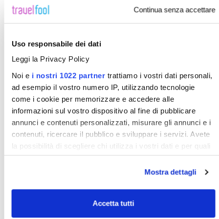
Continua senza accettare
Uso responsabile dei dati
Leggi la Privacy Policy
Noi e
i nostri 1022 partner
trattiamo i vostri dati personali,
GRECIA: TOUR GRAN TOUR DELLA GRECIA
ad esempio il vostro numero IP, utilizzando tecnologie
come i cookie per memorizzare e accedere alle
informazioni sul vostro dispositivo al fine di pubblicare
annunci e contenuti personalizzati, misurare gli annunci e i
contenuti, ricercare il pubblico e sviluppare i servizi. Avete
GRECIA: TOUR GRAN TOUR DELLA GRECIA
la possibilità di scegliere chi utilizza i vostri dati e per quali
scopi. Le vostre scelte in materia di privacy sono applicabili
solo su questa proprietà digitale in cui avete effettuato le
Mostra dettagli
vostre scelte. È possibile modificare o revocare il proprio
consenso in qualsiasi momento dalla Dichiarazione sui
Accetta tutti
cookie o facendo clic sull'icona di attivazione della privacy.