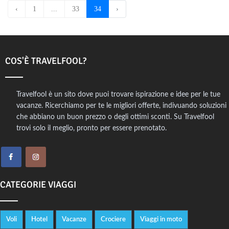
‹
1
...
33
34
›
COS'È TRAVELFOOL?
Travelfool è un sito dove puoi trovare ispirazione e idee per le tue
vacanze. Ricerchiamo per te le migliori offerte, indivuando soluzioni
che abbiano un buon prezzo o degli ottimi sconti. Su Travelfool
trovi solo il meglio, pronto per essere prenotato.
CATEGORIE VIAGGI
Voli
Hotel
Vacanze
Crociere
Viaggi in moto