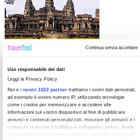
LAOS E VIETNAM E CAMBOGIA: TOUR
Continua senza accettare
PERLE DI INDOCHINA 2027
Uso responsabile dei dati
LAOS E VIETNAM E CAMBOGIA: TOUR PERLE DI INDOCHINA
Leggi la Privacy Policy
2027
Noi e
i nostri 1022 partner
trattiamo i vostri dati personali,
ad esempio il vostro numero IP, utilizzando tecnologie
come i cookie per memorizzare e accedere alle
informazioni sul vostro dispositivo al fine di pubblicare
annunci e contenuti personalizzati, misurare gli annunci e i
contenuti, ricercare il pubblico e sviluppare i servizi. Avete
la possibilità di scegliere chi utilizza i vostri dati e per quali