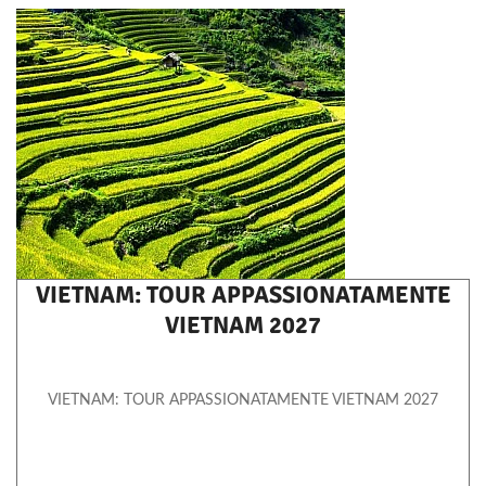
analizzare il nostro traffico. Condividiamo inoltre
informazioni sul modo in cui utilizzi il nostro sito con i nostri
partner che si occupano di analisi dei dati web, pubblicità e
social media, i quali potrebbero combinarle con altre
informazioni che hai fornito loro o che hanno raccolto dal
tuo utilizzo dei loro servizi.
VIETNAM: TOUR APPASSIONATAMENTE
VIETNAM 2027
VIETNAM: TOUR APPASSIONATAMENTE VIETNAM 2027