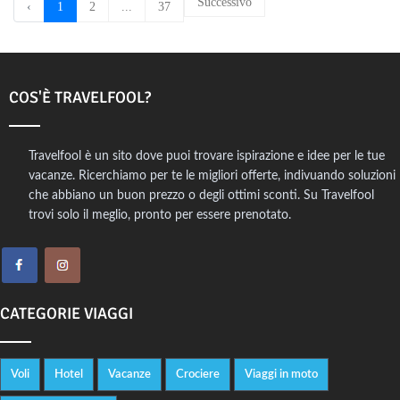
Successivo
‹
1
2
...
37
COS'È TRAVELFOOL?
Travelfool è un sito dove puoi trovare ispirazione e idee per le tue
vacanze. Ricerchiamo per te le migliori offerte, indivuando soluzioni
che abbiano un buon prezzo o degli ottimi sconti. Su Travelfool
trovi solo il meglio, pronto per essere prenotato.
CATEGORIE VIAGGI
Voli
Hotel
Vacanze
Crociere
Viaggi in moto