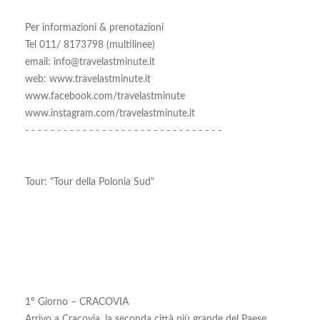
Per informazioni & prenotazioni
Tel 011/ 8173798 (multilinee)
email: info@travelastminute.it
web: www.travelastminute.it
www.facebook.com/travelastminute
www.instagram.com/travelastminute.it
- - - - - - - - - - - - - - - - - - - - - - - - - - - - - - -
Tour: "Tour della Polonia Sud"
1º Giorno – CRACOVIA
Arrivo a Cracovia. la seconda città più grande del Paese,