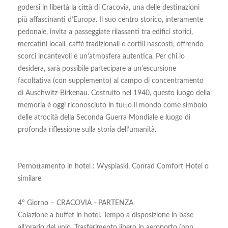
godersi in libertà la città di Cracovia, una delle destinazioni
più affascinanti d’Europa. Il suo centro storico, interamente
pedonale, invita a passeggiate rilassanti tra edifici storici,
mercatini locali, caffè tradizionali e cortili nascosti, offrendo
scorci incantevoli e un’atmosfera autentica. Per chi lo
desidera, sarà possibile partecipare a un’escursione
facoltativa (con supplemento) al campo di concentramento
di Auschwitz-Birkenau. Costruito nel 1940, questo luogo della
memoria è oggi riconosciuto in tutto il mondo come simbolo
delle atrocità della Seconda Guerra Mondiale e luogo di
profonda riflessione sulla storia dell’umanità.
Pernottamento in hotel : Wyspiaski, Conrad Comfort Hotel o
similare
4º Giorno – CRACOVIA - PARTENZA
Colazione a buffet in hotel. Tempo a disposizione in base
all’orario del volo. Trasferimento libero in aeroporto (non