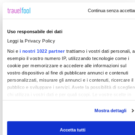
- - - - - - - - - - - - - - - - - - - - - - - - - - - - - - -
Continua senza accetta
Per informazioni & prenotazioni
Tel 011/ 8173798 (multilinee)
email: info@travelastminute.it
Uso responsabile dei dati
web: www.travelastminute.it
Leggi la Privacy Policy
www.facebook.com/travelastminute
www.instagram.com/travelastminute.it
Noi e
i nostri 1022 partner
trattiamo i vostri dati personali, 
esempio il vostro numero IP, utilizzando tecnologie come i
cookie per memorizzare e accedere alle informazioni sul
vostro dispositivo al fine di pubblicare annunci e contenuti
Note
personalizzati, misurare gli annunci e i contenuti, ricercare il
https://www.travelastminute.it/Polonia/polonia_index/polonia_ind
pubblico e sviluppare i servizi. Avete la possibilità di sceglier
chi utilizza i vostri dati e per quali scopi. Le vostre scelte in
materia di privacy sono applicabili solo su questa proprietà
digitale in cui avete effettuato le vostre scelte. È possibile
Mostra dettagli
modificare o revocare il proprio consenso in qualsiasi
Luglio
Agosto
Avventura
Famiglia
Città e capitali
Mare
momento dalla Dichiarazione sui cookie o facendo clic
Accetta tutti
sull'icona di attivazione della privacy.